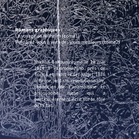
Romans graphiques :
Le voyage de Wilhelm (tome1)
Préparez-vous à vivre des jours meilleurs (tome2)
Mikhaïl Bakounine, né le 18 mai
1814 à Priamoukhino près de
Torjok et mort le 1er juillet 1876
à Berne, est un révolutionnaire,
théoricien de l'anarchisme et
philosophe russe qui a
particulièrement écrit sur le rôle
de l'État.